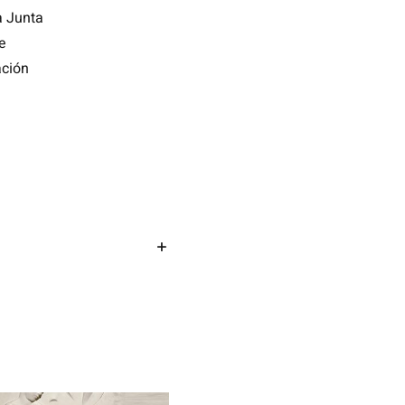
a Junta
e
ación