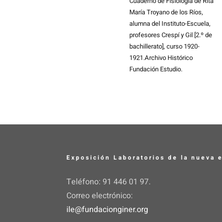
Cuaderno de Fisiología de Rita
María Troyano de los Ríos,
alumna del Instituto-Escuela,
profesores Crespí y Gil [2.º de
bachillerato], curso 1920-
1921.Archivo Histórico
Fundación Estudio.
Exposición Laboratorios de la nueva 
Teléfono: 91 446 01 97.
Correo electrónico:
ile@fundacionginer.org