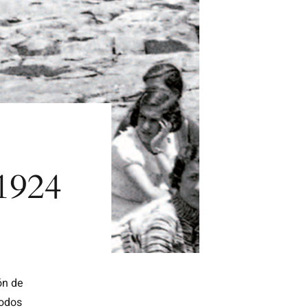
-1924
ón de
todos