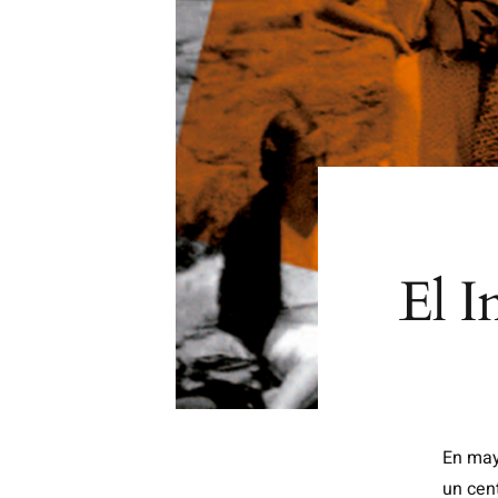
El I
En mayo
un cen