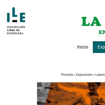
Saltar
al
contenido
Inicio
Exp
Portada
»
Exposición
»
Labor